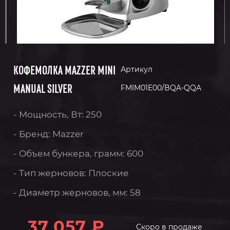
КОФЕМОЛКА MAZZER MINI
Артикул
MANUAL SILVER
FMIM01E00/BQA-QQA
- Мощность, Вт: 250
- Бренд: Mazzer
- Объем бункера, грамм: 600
- Тип жерновов: Плоские
- Диаметр жерновов, мм: 58
37 057 ₽
Скоро в продаже