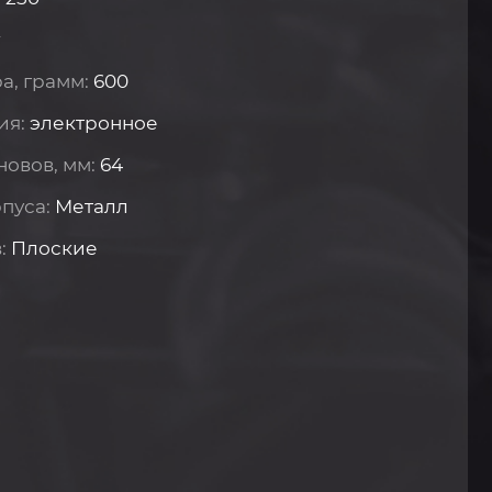
r
а, грамм:
600
ия:
электронное
новов, мм:
64
рпуса:
Металл
в:
Плоские