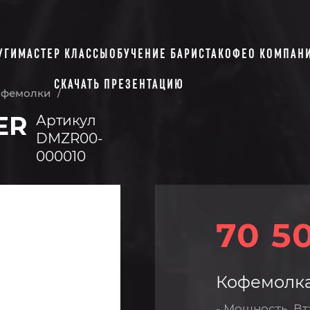
УГИ
МАСТЕР КЛАССЫ
ОБУЧЕНИЕ БАРИСТА
КОФЕ
О КОМПАН
СКАЧАТЬ ПРЕЗЕНТАЦИЮ
офемолки
/
ER
Артикул
DMZR00-
000010
70 5
Кофемолка 
- Мощность, Вт