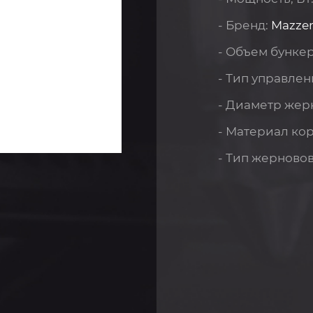
- Бренд:
Mazze
- Объем бункер
- Тип управлен
- Диаметр жер
- Материал ко
- Тип жерново