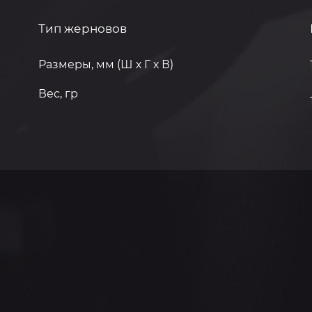
Тип жерновов
Размеры, мм (Ш х Г х В)
Вес, гр