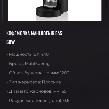
КОФЕМОЛКА MAHLKOENIG E65
GBW
- Мощность, Вт: 440
- Бренд: Mahlkoenig
- Объем бункера, грамм: 1200
- Тип жерновов: Плоские
- Диаметр жерновов, мм: 65
- Ресурс жерновов (тонн): 0,8