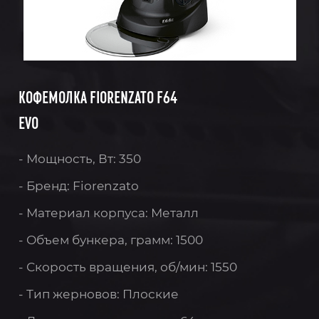
КОФЕМОЛКА FIORENZATO F64
EVO
- Мощность, Вт: 350
- Бренд: Fiorenzato
- Материал корпуса: Металл
- Объем бункера, грамм: 1500
- Скорость вращения, об/мин: 1550
- Тип жерновов: Плоские