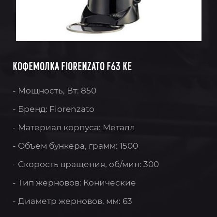
КОФЕМОЛКА FIORENZATO F63 KE
- Мощность, Вт: 850
- Бренд: Fiorenzato
- Материал корпуса: Металл
- Объем бункера, грамм: 1500
- Скорость вращения, об/мин: 300
- Тип жерновов: Конические
- Диаметр жерновов, мм: 63