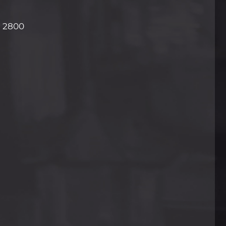
:
2800