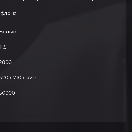
ефлона
Белый
11.5
2800
520 х 710 x 420
50000