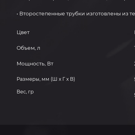
• Второстепенные трубки изготовлены из т
Цвет
Объем, л
Мощность, Вт
Размеры, мм (Ш х Г х В)
Вес, гр