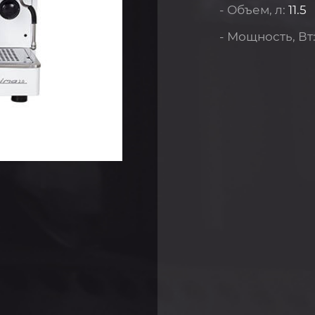
- Объем, л:
11.5
- Мощность, Вт