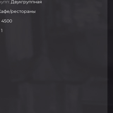
рупп:
Двухгруппная
Кафе/рестораны
:
4500
:
1