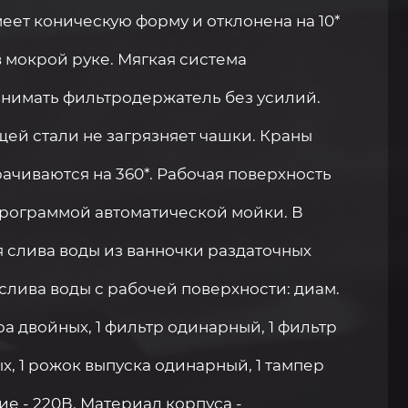
еет коническую форму и отклонена на 10*
в мокрой руке. Мягкая система
снимать фильтродержатель без усилий.
ей стали не загрязняет чашки. Краны
ачиваются на 360*. Рабочая поверхность
рограммой автоматической мойки. В
ля слива воды из ванночки раздаточных
я слива воды с рабочей поверхности: диам.
ра двойных, 1 фильтр одинарный, 1 фильтр
х, 1 рожок выпуска одинарный, 1 тампер
е - 220В. Материал корпуса -