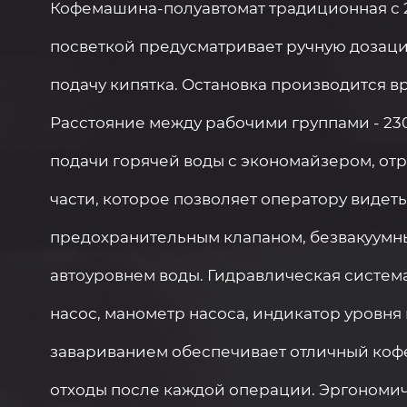
Кофемашина-полуавтомат традиционная с 
посветкой предусматривает ручную дозацию
подачу кипятка. Остановка производится вр
Расстояние между рабочими группами - 230
подачи горячей воды с экономайзером, о
части, которое позволяет оператору видет
предохранительным клапаном, безвакуумны
автоуровнем воды. Гидравлическая систем
насос, манометр насоса, индикатор уровня
завариванием обеспечивает отличный кофе
отходы после каждой операции. Эргономи