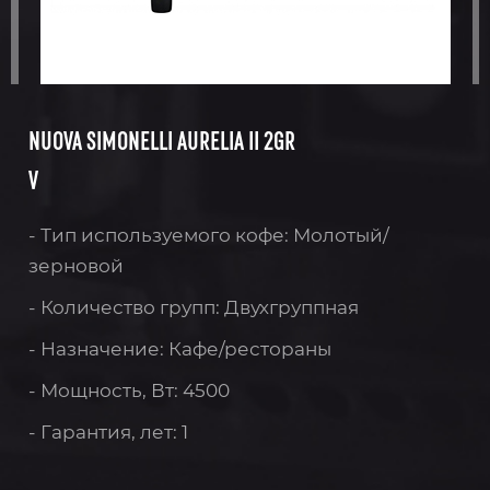
NUOVA SIMONELLI AURELIA II 2GR
V
- Тип используемого кофе: Молотый/
зерновой
- Количество групп: Двухгруппная
- Назначение: Кафе/рестораны
- Мощность, Вт: 4500
- Гарантия, лет: 1