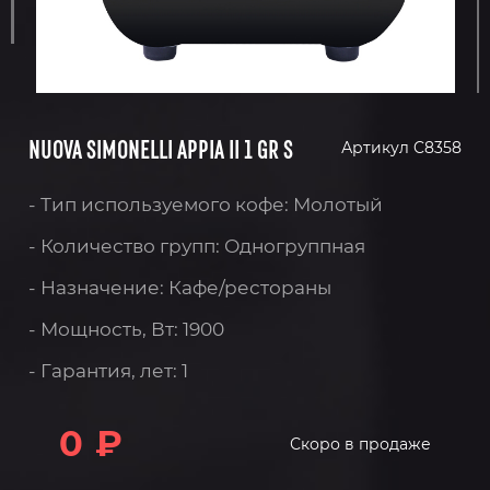
NUOVA SIMONELLI APPIA II 1 GR S
Артикул C8358
- Тип используемого кофе: Молотый
- Количество групп: Одногруппная
- Назначение: Кафе/рестораны
- Мощность, Вт: 1900
- Гарантия, лет: 1
0 ₽
Скоро в продаже