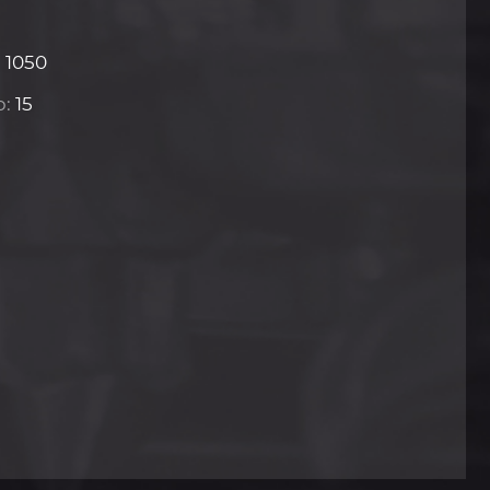
:
1050
р:
15