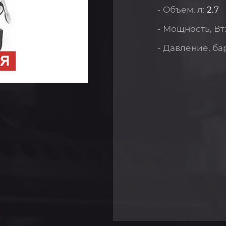
- Объем, л:
2.7
- Мощность, Вт
- Давление, ба