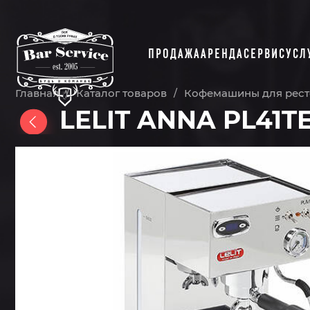
ПРОДАЖА
АРЕНДА
СЕРВИС
УСЛ
Главная
Каталог товаров
Кофемашины для рест
/
/
LELIT ANNA PL41T