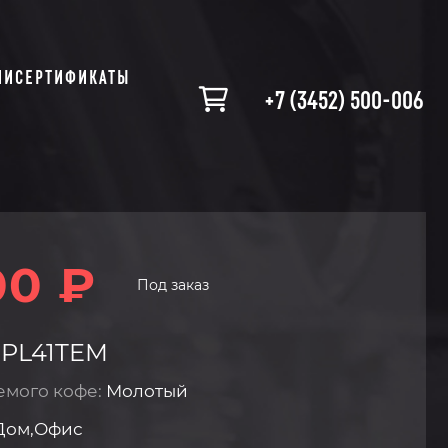
ИИ
СЕРТИФИКАТЫ
+7 (3452) 500-006
00 ₽
Под заказ
 PL41TEM
емого кофе:
Молотый
Дом,Офис