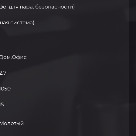
фе, для пара, безопасности)
ная система)
Дом,Офис
2.7
1050
15
Молотый