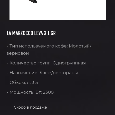
LA MARZOCCO LEVA X 1 GR
- Тип используемого кофе: Молотый/
зерновой
- Количество групп: Одногруппная
- Назначение: Кафе/рестораны
- Объем, л: 3.5
- Мощность, Вт: 2300
Скоро в продаже